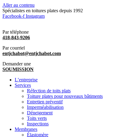
Aller au contenu
Spécialistes en toitures plates depuis 1992
Facebook-f
Instagram
Par téléphone
418-843-9206
Par courriel
entjchabot@entjchabot.com
Demander une
SOUMISSION
L’entreprise
Services
Réfection de toits plats
Toiture plates pour nouveaux bâtiments
Entretien préventif
Imperméabilisation
Déneigement
Toits verts
Inspections
Membranes
Élastomère