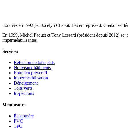
Les Entreprises J. Chabot
Fondées en 1992 par Jocelyn Chabot, Les entreprises J. Chabot se démar
En 1999, Michel Paquet et Tony Lessard (président depuis 2012) se joig
imperméabilisantes.
Services
Réfection de toits plats
Nouveaux bâtiments
Entretien préventif
Imperméabilisation
Déneigement
Toits verts
Inspections
Membranes
Élastomère
PVC
TPO