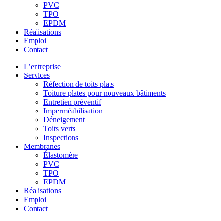
PVC
TPO
EPDM
Réalisations
Emploi
Contact
L’entreprise
Services
Réfection de toits plats
Toiture plates pour nouveaux bâtiments
Entretien préventif
Imperméabilisation
Déneigement
Toits verts
Inspections
Membranes
Élastomère
PVC
TPO
EPDM
Réalisations
Emploi
Contact