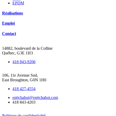
EPDM
Réalisations
Emploi
Contact
Siège social de Québec
14882, boulevard de la Colline
Québec, G3E 1H3
418 843-9206
Bureau de Beauce-Frontenac
106, 11e Avenue Sud,
East Broughton, G0N 1H0
418 427-4554
entjchabot@entjchabot.com
418 843-4203
Politique de confidentialité