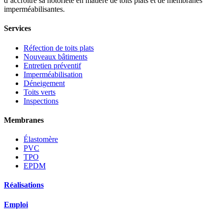
d’accroitre sa notoriété en matière de toits plats et de membranes
imperméabilisantes.
Services
Réfection de toits plats
Nouveaux bâtiments
Entretien préventif
Imperméabilisation
Déneigement
Toits verts
Inspections
Membranes
Élastomère
PVC
TPO
EPDM
Réalisations
Emploi