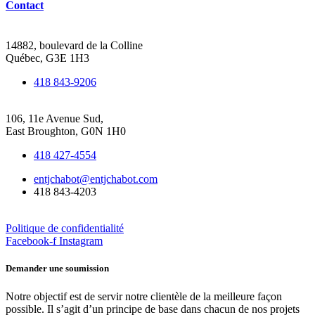
Contact
Siège social de Québec
14882, boulevard de la Colline
Québec, G3E 1H3
418 843-9206
Bureau de Beauce-Frontenac
106, 11e Avenue Sud,
East Broughton, G0N 1H0
418 427-4554
entjchabot@entjchabot.com
418 843-4203
Politique de confidentialité
Facebook-f
Instagram
Demander une soumission
Notre objectif est de servir notre clientèle de la meilleure façon
possible. Il s’agit d’un principe de base dans chacun de nos projets