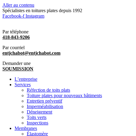
Aller au contenu
Spécialistes en toitures plates depuis 1992
Facebook-f
Instagram
Par téléphone
418-843-9206
Par courriel
entjchabot@entjchabot.com
Demander une
SOUMISSION
L’entreprise
Services
Réfection de toits plats
Toiture plates pour nouveaux bâtiments
Entretien préventif
Imperméabilisation
Déneigement
Toits verts
Inspections
Membranes
Élastomère