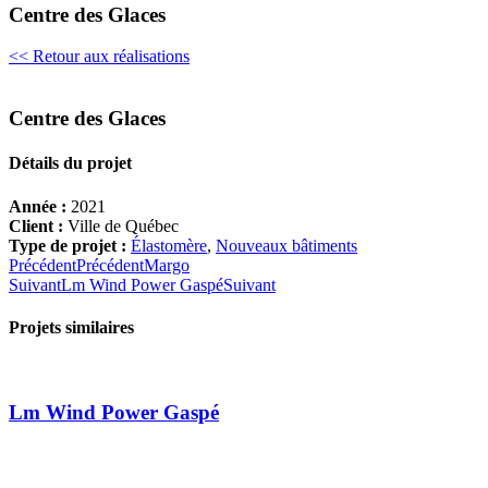
Centre des Glaces
<< Retour aux réalisations
Centre des Glaces
Détails du projet
Année :
2021
Client :
Ville de Québec
Type de projet :
Élastomère
,
Nouveaux bâtiments
Précédent
Précédent
Margo
Suivant
Lm Wind Power Gaspé
Suivant
Projets similaires
Lm Wind Power Gaspé