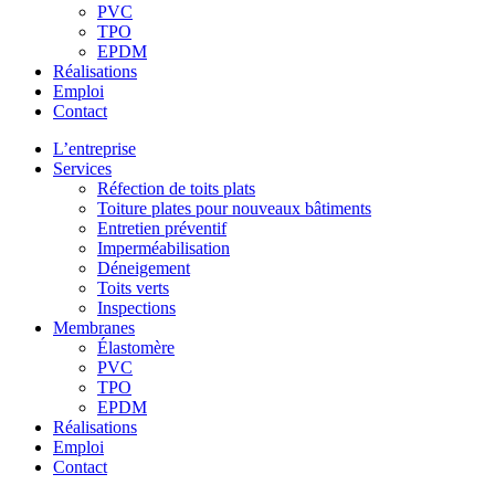
PVC
TPO
EPDM
Réalisations
Emploi
Contact
L’entreprise
Services
Réfection de toits plats
Toiture plates pour nouveaux bâtiments
Entretien préventif
Imperméabilisation
Déneigement
Toits verts
Inspections
Membranes
Élastomère
PVC
TPO
EPDM
Réalisations
Emploi
Contact