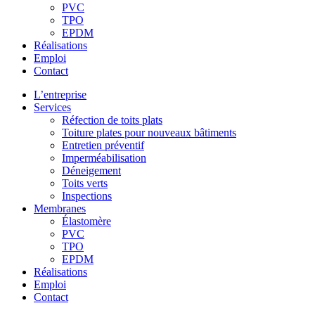
PVC
TPO
EPDM
Réalisations
Emploi
Contact
L’entreprise
Services
Réfection de toits plats
Toiture plates pour nouveaux bâtiments
Entretien préventif
Imperméabilisation
Déneigement
Toits verts
Inspections
Membranes
Élastomère
PVC
TPO
EPDM
Réalisations
Emploi
Contact