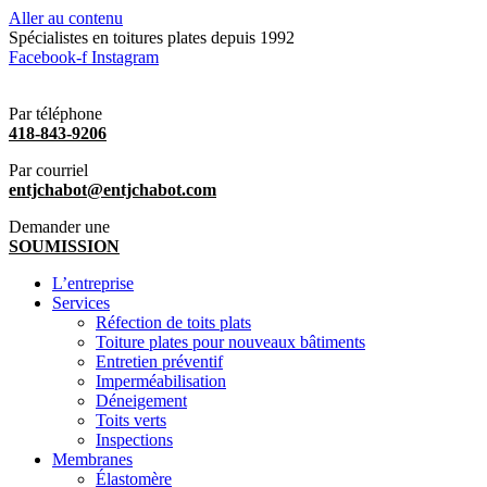
Aller au contenu
Spécialistes en toitures plates depuis 1992
Facebook-f
Instagram
Par téléphone
418-843-9206
Par courriel
entjchabot@entjchabot.com
Demander une
SOUMISSION
L’entreprise
Services
Réfection de toits plats
Toiture plates pour nouveaux bâtiments
Entretien préventif
Imperméabilisation
Déneigement
Toits verts
Inspections
Membranes
Élastomère