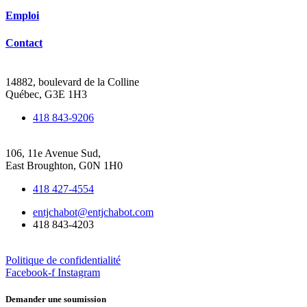
Emploi
Contact
Siège social de Québec
14882, boulevard de la Colline
Québec, G3E 1H3
418 843-9206
Bureau de Beauce-Frontenac
106, 11e Avenue Sud,
East Broughton, G0N 1H0
418 427-4554
entjchabot@entjchabot.com
418 843-4203
Politique de confidentialité
Facebook-f
Instagram
Demander une soumission