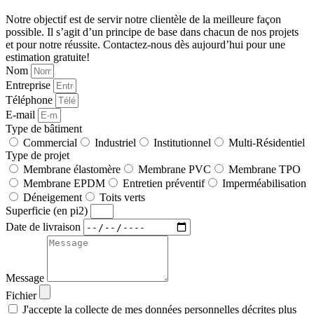
Notre objectif est de servir notre clientèle de la meilleure façon
possible. Il s’agit d’un principe de base dans chacun de nos projets
et pour notre réussite. Contactez-nous dès aujourd’hui pour une
estimation gratuite!
Nom
Entreprise
Téléphone
E-mail
Type de bâtiment
Commercial
Industriel
Institutionnel
Multi-Résidentiel
Type de projet
Membrane élastomère
Membrane PVC
Membrane TPO
Membrane EPDM
Entretien préventif
Imperméabilisation
Déneigement
Toits verts
Superficie (en pi2)
Date de livraison
Message
Fichier
J'accepte la collecte de mes données personnelles décrites plus